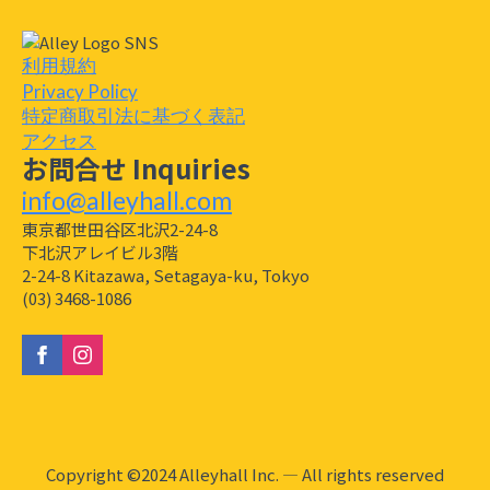
で
学
ぶ"お
金
利用規約
の
Privacy Policy
育
て
特定商取引法に基づく表記
方：
実
アクセス
践
お問合せ Inquiries
編"
-
info@alleyhall.com
02
セ
東京都世田谷区北沢2-24-8
ミ
下北沢アレイビル3階
ナ
ー
2-24-8 Kitazawa, Setagaya-ku, Tokyo
の
(03) 3468-1086
み
個
Copyright ©2024 Alleyhall Inc. — All rights reserved