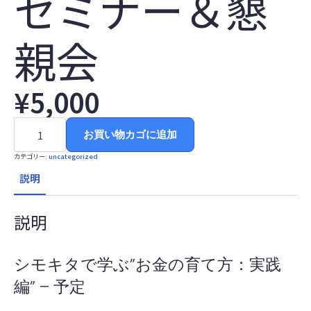
セミナー＆懇
親会
¥
5,000
2025
年
お買い物カゴに追加
4
月
カテゴリー:
uncategorized
12
日
説明
（土）
シ
モ
キ
説明
タ
で
学
ぶ"お
シモキタで学ぶ”お金の育て方：実践
金
の
編” – 予定
育
て
方：