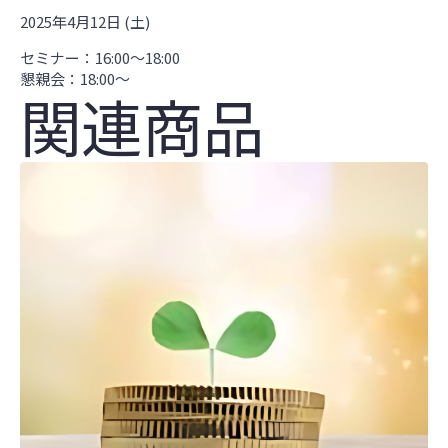
実
2025年4月12日 (土)
践
編"
-
セミナー：16:00～18:00
01
懇親会：18:00～
セ
関連商品
ミ
ナ
ー
＆
懇
親
会
個