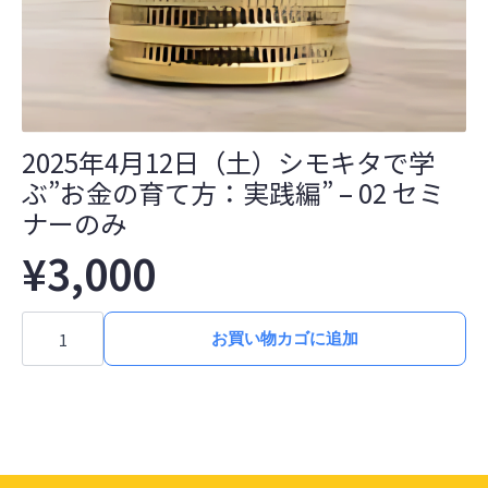
2025年4月12日（土）シモキタで学
ぶ”お金の育て方：実践編” – 02 セミ
ナーのみ
¥
3,000
2025
年
お買い物カゴに追加
4
月
12
日
（土）
シ
モ
キ
タ